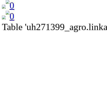
Table 'uh271399_agro.linkat