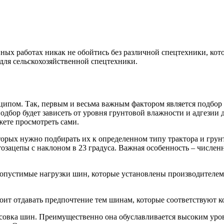
нных работах никак не обойтись без различной спецтехники, кот
для сельскохозяйственной спецтехники.
ципом. Так, первым и весьма важным фактором является подбор
одбор будет зависеть от уровня грунтовой влажности и адгези
ете просмотреть сами.
рых нужно подбирать их к определенном типу трактора и грунт
тозацепы с наклоном в 23 градуса. Важная особенность – числен
опустимые нагрузки шин, которые установлены производителем.
тоит отдавать предпочтение тем шинам, которые соответствуют 
совка шин. Преимущественно она обуславливается высоким уров