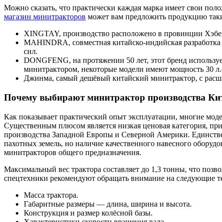
Можно сказать, что практически каждая марка имеет свои по
магазин минитракторов
может вам предложить продукцию таки
XINGTAY, производство расположено в провинции Хэбей,
MAHINDRA, совместная китайско-индийская разработка 
сил.
DONGFENG, на протяжении 50 лет, этот бренд используе
минитрактором, некоторые модели имеют мощность 30 л.
Джинма, самый дешёвый китайский минитрактор, с рас
Почему выбирают минитрактор производства Ки
Как показывает практический опыт эксплуатации, многие модел
Существенным плюсом является низкая ценовая категория, при
производства Западной Европы и Северной Америки. Единстве
пахотных земель, но наличие качественного навесного оборудо
минитракторов общего предназначения.
Максимальный вес трактора составляет до 1,3 тонны, что поз
спецтехники рекомендуют обращать внимание на следующие т
Масса трактора.
Габаритные размеры — длина, ширина и высота.
Конструкция и размер колёсной базы.
Характеристики скорости вращения вала.