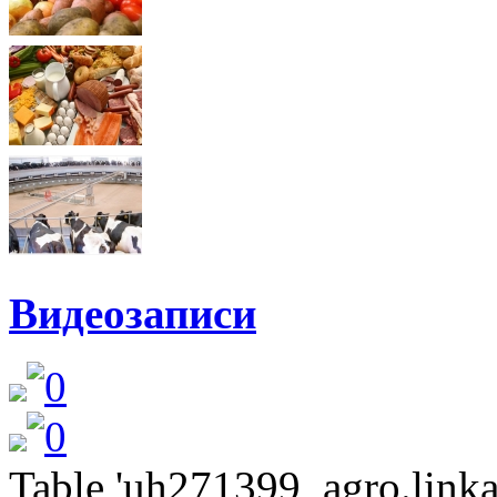
Видеозаписи
Table 'uh271399_agro.linkat