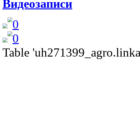
Видеозаписи
Table 'uh271399_agro.linkat