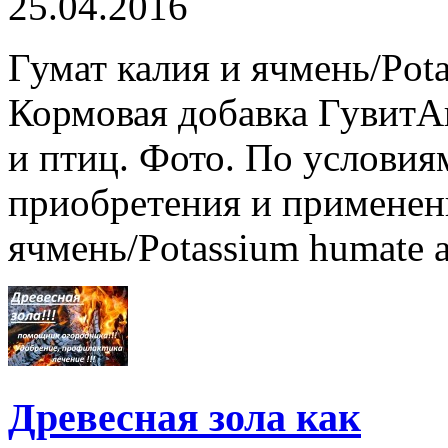
25.04.2016
Гумат калия и ячмень/Pota
Кормовая добавка ГувитА
и птиц. Фото. По условия
приобретения и применени
ячмень/Potassium humate an
Древесная зола как