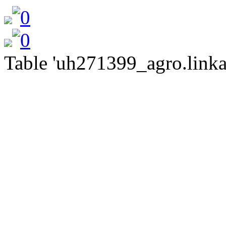
Table 'uh271399_agro.linkat