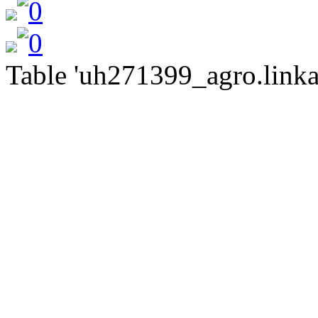
Table 'uh271399_agro.linkat