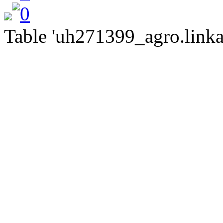
Table 'uh271399_agro.linkat