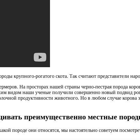
оды крупного-рогатого скота. Так считают представители нар
рмеров. На просторах нашей страны черно-пестрая порода коров
ским видом наши ученые получили совершенно новый подвид рог
олочной продуктивности животного. Но в любом случае корова э
щивать преимущественно местные пород
 какой породе они относятся, мы настоятельно советуем посмотр