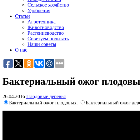
Сельское хозяйство
Удобрения
Статьи
Агротехника
Животноводство
Растениеводство
Советуем почитать
Наши советы
О нас
Бактериальный ожог плодовы
26.04.2016
Плодовые деревья
Бактериальный ожог плодовых.
Бактериальный ожог дер