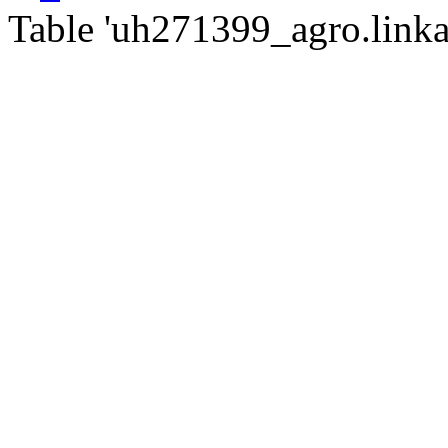
Table 'uh271399_agro.linkat