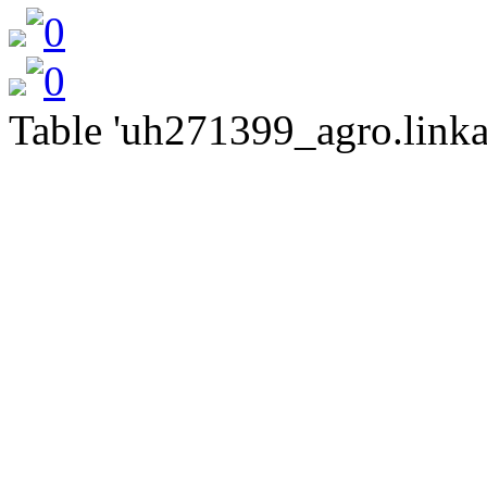
Table 'uh271399_agro.linkat