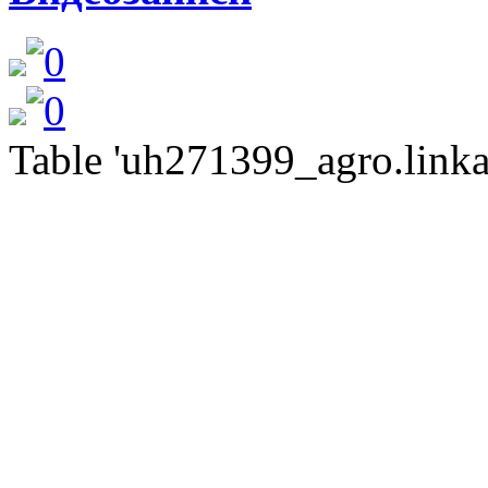
Table 'uh271399_agro.linkat