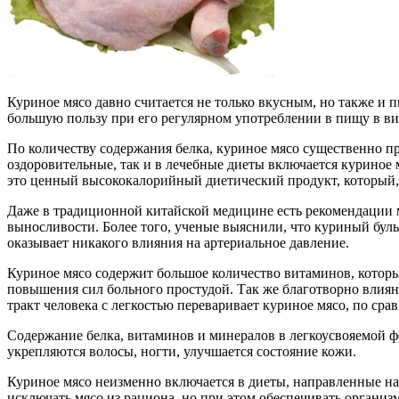
Куриное мясо давно считается не только вкусным, но также и 
большую пользу при его регулярном употреблении в пищу в ви
По количеству содержания белка, куриное мясо существенно п
оздоровительные, так и в лечебные диеты включается куриное 
это ценный высококалорийный диетический продукт, который, 
Даже в традиционной китайской медицине есть рекомендации 
выносливости. Более того, ученые выяснили, что куриный буль
оказывает никакого влияния на артериальное давление.
Куриное мясо содержит большое количество витаминов, которы
повышения сил больного простудой. Так же благотворно влиян
тракт человека с легкостью переваривает куриное мясо, по ср
Содержание белка, витаминов и минералов в легкоусвояемой ф
укрепляются волосы, ногти, улучшается состояние кожи.
Куриное мясо неизменно включается в диеты, направленные на 
исключать мясо из рациона, но при этом обеспечивать органи