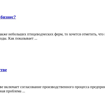
бизнес?
акже небольших птицеводческих ферм, то хочется отметить, что
ды. Как показывает ...
стве
тве включает согласование производственного процесса предпри
ая проблема ...