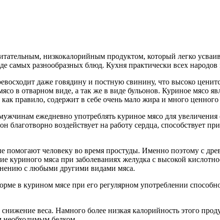
питательным, низкокалорийным продуктом, который легко усваив
де самых разнообразных блюд. Кухня практически всех народов 
ревосходит даже говядину и постную свинину, что высоко ценит
мясо в отварном виде, а так же в виде бульонов. Куриное мясо 
как правило, содержит в себе очень мало жира и много ценного
мужчинам ежедневно употреблять куриное мясо для увеличения
он благотворно воздействует на работу сердца, способствует п
е помогают человеку во время простуды. Именно поэтому с дре
ие куриного мяса при заболеваниях желудка с высокой кислотно
авнению с любыми другими видами мяса.
орме в курином мясе при его регулярном употреблении способно
снижение веса. Намного более низкая калорийность этого проду
зм необходимым белком.